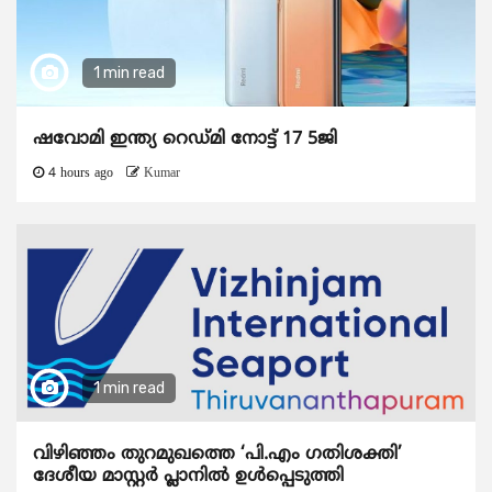
1 min read
ഷവോമി ഇന്ത്യ റെഡ്മി നോട്ട് 17 5ജി
4 hours ago
Kumar
1 min read
വിഴിഞ്ഞം തുറമുഖത്തെ ‘പി.എം ഗതിശക്തി’
ദേശീയ മാസ്റ്റർ പ്ലാനിൽ ഉൾപ്പെടുത്തി