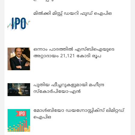
മിൽക്കി മിസ്റ്റ് ഡയറി ഫുഡ് ഐപിഒ
ഒന്നാം പാദത്തിൽ എസ്ബിഐയുടെ
അറ്റാദായം 21,121 കോടി രൂപ
പുതിയ ഫീച്ചറുകളുമായി മഹീന്ദ്ര
സ്കോർപിയോ-എൻ
മോൾബിയോ ഡയഗ്നോസ്റ്റിക്സ് ലിമിറ്റഡ്
ഐപിഒ