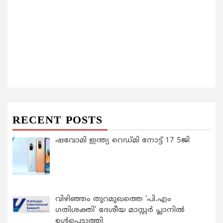
RECENT POSTS
ഷവോമി ഇന്ത്യ റെഡ്മി നോട്ട് 17 5ജി
വിഴിഞ്ഞം തുറമുഖത്തെ ‘പി.എം
ഗതിശക്തി’ ദേശീയ മാസ്റ്റർ പ്ലാനിൽ
ഉൾപ്പെടുത്തി