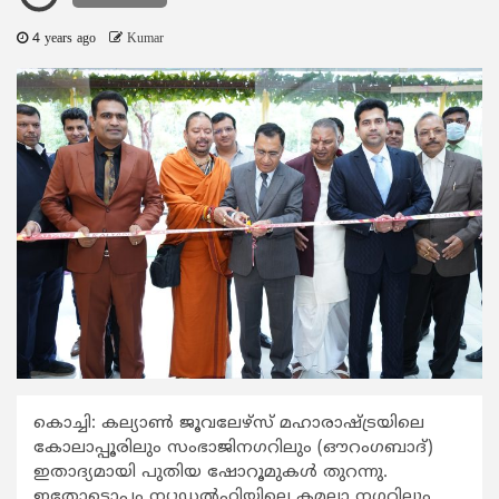
4 years ago
Kumar
കൊച്ചി: കല്യാണ്‍ ജൂവലേഴ്സ് മഹാരാഷ്ട്രയിലെ
കോലാപ്പൂരിലും സംഭാജിനഗറിലും (ഔറംഗബാദ്)
ഇതാദ്യമായി പുതിയ ഷോറൂമുകള്‍ തുറന്നു.
ഇതോടൊപ്പം ന്യൂഡല്‍ഹിയിലെ കമലാ നഗറിലും