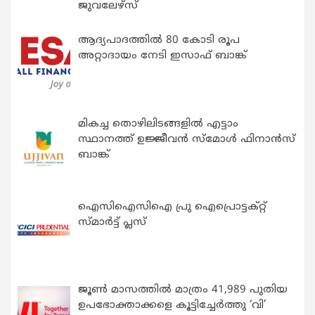
ജുവലേഴ്‌സ്
ആദ്യപാദത്തിൽ 80 കോടി രൂപ
അറ്റാദായം നേടി ഇസാഫ് ബാങ്ക്
മികച്ച തൊഴിലിടങ്ങളിൽ എട്ടാം
സ്ഥാനത്ത് ഉജ്ജീവൻ സ്മോൾ ഫിനാൻസ്
ബാങ്ക്
ഐസിഐസിഐ പ്രു ഐപ്രൊട്ടക്റ്റ്
സ്മാർട്ട് പ്ലസ്
ജൂൺ മാസത്തിൽ മാത്രം 41,989 പുതിയ
ഉപഭോക്താക്കളെ കൂട്ടിച്ചേർത്തു ‘വി’