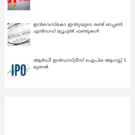
ഇന്‍വെസ്കോ ഇന്ത്യയുടെ രണ്ട് ഓപ്പണ്‍
എന്‍ഡഡ് മ്യൂച്വല്‍ ഫണ്ടുകള്‍
ആർഡീ ഇൻഡസ്ട്രീസ് ഐപിഒ ആഗസ്റ്റ് 5
മുതൽ