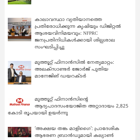
കാലാവസ്ഥാ വ്യതിയാനത്തെ
പ്രതിരോധിക്കുന്ന കൃഷിയും ഡിജിറ്റൽ
ആശയവിനിമയവും: NFPRC
ജനപ്രതിനിധികൾക്കായി ശില്പശാല
സംഘടിപ്പിച്ചു
മുത്തൂറ്റ് ഫിനാൻസിൽ നേതൃമാറ്റം:
അലക്സാണ്ടർ ജോർജ് പുതിയ
മാനേജിങ് ഡയറക്ടർ
മുത്തൂറ്റ് ഫിനാൻസിന്റെ
ആദ്യപാദസംയോജിത അറ്റാദായം 2,825
കോടി രൂപയായി ഉയർന്നു
‘അക്ഷയ തങ്ക മാളിഗൈ’: പ്രാദേശിക
ആഭരണ ബ്രാന്‍ഡുമായി കല്യാണ്‍