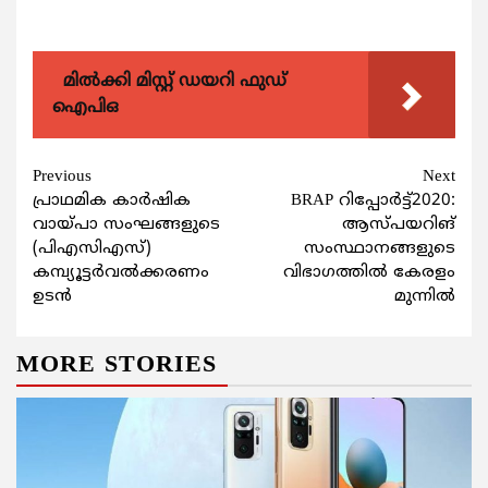
മിൽക്കി മിസ്റ്റ് ഡയറി ഫുഡ്
ഐപിഒ
Continue
Previous
Next
പ്രാഥമിക കാര്‍ഷിക
BRAP റിപ്പോര്‍ട്ട്2020:
Reading
വായ്പാ സംഘങ്ങളുടെ
ആസ്പയറിങ്
(പിഎസിഎസ്)
സംസ്ഥാനങ്ങളുടെ
കമ്പ്യൂട്ടര്‍വല്‍ക്കരണം
വിഭാഗത്തില്‍ കേരളം
ഉടൻ
മുന്നില്‍
MORE STORIES