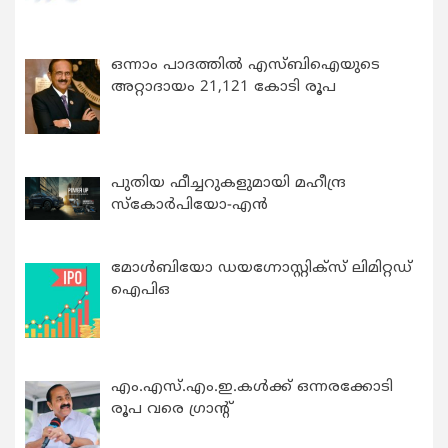
ഒന്നാം പാദത്തിൽ എസ്ബിഐയുടെ
അറ്റാദായം 21,121 കോടി രൂപ
പുതിയ ഫീച്ചറുകളുമായി മഹീന്ദ്ര
സ്കോർപിയോ-എൻ
മോൾബിയോ ഡയഗ്നോസ്റ്റിക്സ് ലിമിറ്റഡ്
ഐപിഒ
എം.എസ്.എം.ഇ.കൾക്ക് ഒന്നരക്കോടി
രൂപ വരെ ഗ്രാന്റ്