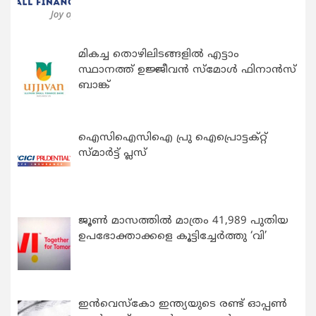
മികച്ച തൊഴിലിടങ്ങളിൽ എട്ടാം
സ്ഥാനത്ത് ഉജ്ജീവൻ സ്മോൾ ഫിനാൻസ്
ബാങ്ക്
ഐസിഐസിഐ പ്രു ഐപ്രൊട്ടക്റ്റ്
സ്മാർട്ട് പ്ലസ്
ജൂൺ മാസത്തിൽ മാത്രം 41,989 പുതിയ
ഉപഭോക്താക്കളെ കൂട്ടിച്ചേർത്തു ‘വി’
ഇന്‍വെസ്കോ ഇന്ത്യയുടെ രണ്ട് ഓപ്പണ്‍