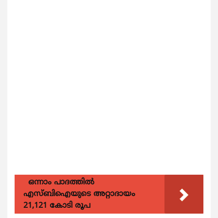
ഒന്നാം പാദത്തിൽ
എസ്ബിഐയുടെ അറ്റാദായം
21,121 കോടി രൂപ