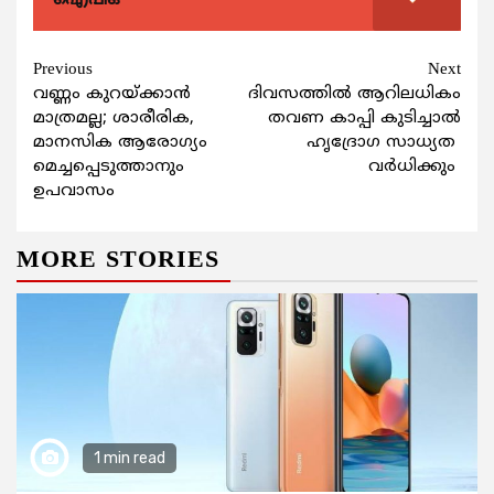
Continue
Previous
Next
വണ്ണം കുറയ്ക്കാന്‍
ദിവസത്തില്‍ ആറിലധികം
Reading
മാത്രമല്ല; ശാരീരിക,
തവണ കാപ്പി കുടിച്ചാല്‍
മാനസിക ആരോഗ്യം
ഹൃദ്രോഗ സാധ്യത
മെച്ചപ്പെടുത്താനും
വര്‍ധിക്കും
ഉപവാസം
MORE STORIES
1 min read