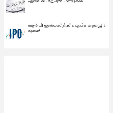
എന്‍ഡഡ് മ്യൂച്വല്‍ ഫണ്ടുകള്‍
ആർഡീ ഇൻഡസ്ട്രീസ് ഐപിഒ ആഗസ്റ്റ് 5
മുതൽ