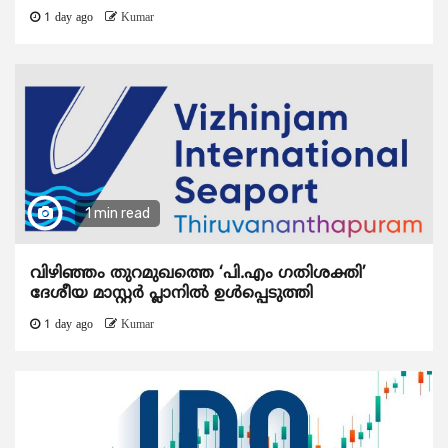
1 day ago
Kumar
1 min read
വിഴിഞ്ഞം തുറമുഖത്തെ ‘പി.എം ഗതിശക്തി’
ദേശീയ മാസ്റ്റർ പ്ലാനിൽ ഉൾപ്പെടുത്തി
1 day ago
Kumar