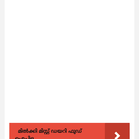
മിൽക്കി മിസ്റ്റ് ഡയറി ഫുഡ്
ഐപിഒ