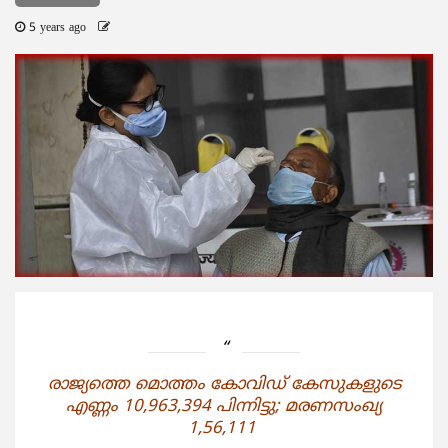
5 years ago
രാജ്യത്തെ മൊത്തം കോവിഡ് കേസുകളുടെ
എണ്ണം 10,963,394 പിന്നിട്ടു; മരണസംഖ്യ
1,56,111