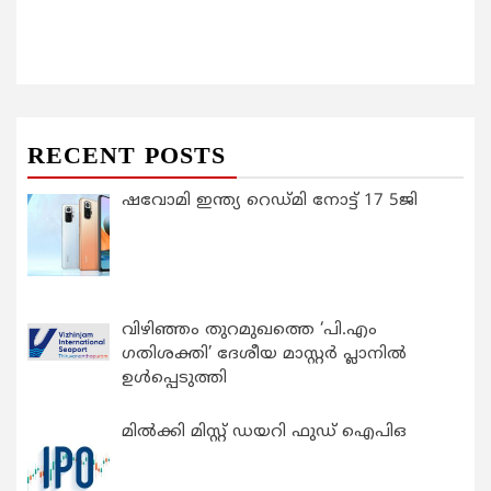
RECENT POSTS
ഷവോമി ഇന്ത്യ റെഡ്മി നോട്ട് 17 5ജി
വിഴിഞ്ഞം തുറമുഖത്തെ ‘പി.എം
ഗതിശക്തി’ ദേശീയ മാസ്റ്റർ പ്ലാനിൽ
ഉൾപ്പെടുത്തി
മിൽക്കി മിസ്റ്റ് ഡയറി ഫുഡ് ഐപിഒ