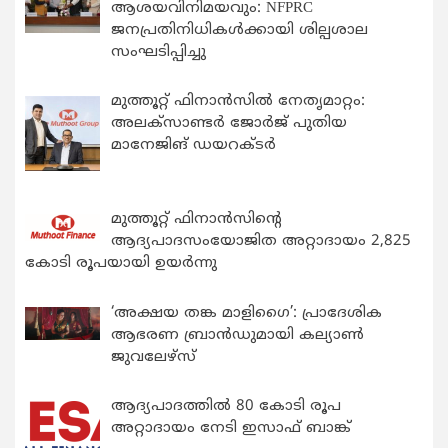
ആശയവിനിമയവും: NFPRC
ജനപ്രതിനിധികൾക്കായി ശില്പശാല
സംഘടിപ്പിച്ചു
മുത്തൂറ്റ് ഫിനാൻസിൽ നേതൃമാറ്റം:
അലക്സാണ്ടർ ജോർജ് പുതിയ
മാനേജിങ് ഡയറക്ടർ
മുത്തൂറ്റ് ഫിനാൻസിന്റെ
ആദ്യപാദസംയോജിത അറ്റാദായം 2,825
കോടി രൂപയായി ഉയർന്നു
‘അക്ഷയ തങ്ക മാളിഗൈ’: പ്രാദേശിക
ആഭരണ ബ്രാന്‍ഡുമായി കല്യാണ്‍
ജുവലേഴ്‌സ്
ആദ്യപാദത്തിൽ 80 കോടി രൂപ
അറ്റാദായം നേടി ഇസാഫ് ബാങ്ക്