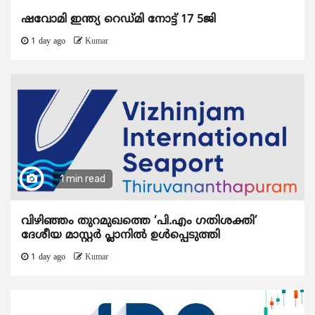
ഷവോമി ഇന്ത്യ റെഡ്മി നോട്ട് 17 5ജി
1 day ago
Kumar
1 min read
വിഴിഞ്ഞം തുറമുഖത്തെ ‘പി.എം ഗതിശക്തി’
ദേശീയ മാസ്റ്റർ പ്ലാനിൽ ഉൾപ്പെടുത്തി
1 day ago
Kumar