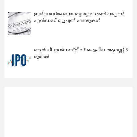
ഇന്‍വെസ്കോ ഇന്ത്യയുടെ രണ്ട് ഓപ്പണ്‍
എന്‍ഡഡ് മ്യൂച്വല്‍ ഫണ്ടുകള്‍
ആർഡീ ഇൻഡസ്ട്രീസ് ഐപിഒ ആഗസ്റ്റ് 5
മുതൽ