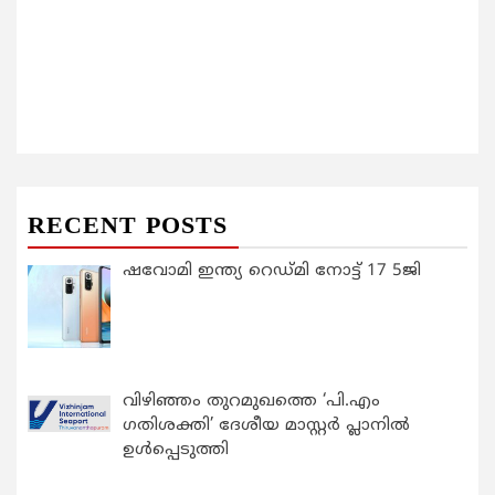
RECENT POSTS
ഷവോമി ഇന്ത്യ റെഡ്മി നോട്ട് 17 5ജി
വിഴിഞ്ഞം തുറമുഖത്തെ ‘പി.എം
ഗതിശക്തി’ ദേശീയ മാസ്റ്റർ പ്ലാനിൽ
ഉൾപ്പെടുത്തി