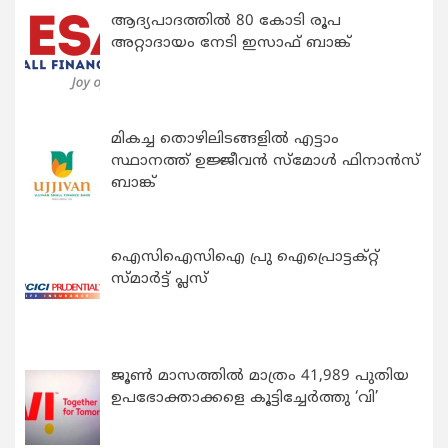
ആദ്യപാദത്തിൽ 80 കോടി രൂപ
അറ്റാദായം നേടി ഇസാഫ് ബാങ്ക്
മികച്ച തൊഴിലിടങ്ങളിൽ എട്ടാം
സ്ഥാനത്ത് ഉജ്ജീവൻ സ്മോൾ ഫിനാൻസ്
ബാങ്ക്
ഐസിഐസിഐ പ്രു ഐപ്രൊട്ടക്റ്റ്
സ്മാർട്ട് പ്ലസ്
ജൂൺ മാസത്തിൽ മാത്രം 41,989 പുതിയ
ഉപഭോക്താക്കളെ കൂട്ടിച്ചേർത്തു ‘വി’