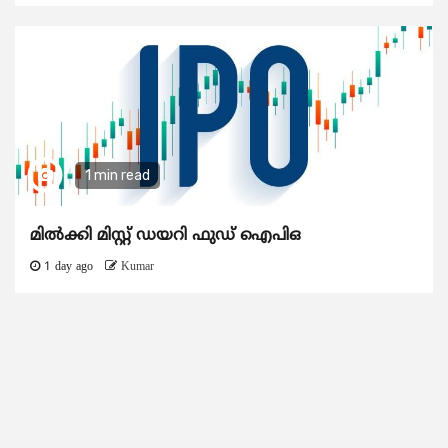
1 min read
മിൽക്കി മിസ്റ്റ് ഡയറി ഫുഡ് ഐപിഒ
1 day ago
Kumar