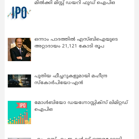
മിൽക്കി മിസ്റ്റ് ഡയറി ഫുഡ് ഐപിഒ
ഒന്നാം പാദത്തിൽ എസ്ബിഐയുടെ
അറ്റാദായം 21,121 കോടി രൂപ
പുതിയ ഫീച്ചറുകളുമായി മഹീന്ദ്ര
സ്കോർപിയോ-എൻ
മോൾബിയോ ഡയഗ്നോസ്റ്റിക്സ് ലിമിറ്റഡ്
ഐപിഒ