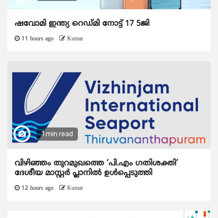
ഷവോമി ഇന്ത്യ റെഡ്മി നോട്ട് 17 5ജി
11 hours ago
Kumar
1 min read
വിഴിഞ്ഞം തുറമുഖത്തെ ‘പി.എം ഗതിശക്തി’
ദേശീയ മാസ്റ്റർ പ്ലാനിൽ ഉൾപ്പെടുത്തി
12 hours ago
Kumar