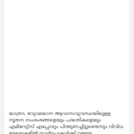
യാത്രാ, വ്യോമയാന ആവാസവ്യവസ്ഥയിലുള്ള
നൂതന സംരംഭങ്ങളെയും പദ്ധതികളെയും
എമിറേറ്റ്‌സ് എപ്പോഴും പിന്തുണച്ചിട്ടുണ്ടെന്നും വിവിധ
മേഖലകളില്‍ സ്റ്റാര്‍ട്ടപ്പുകള്‍ക്ക് വളരെ