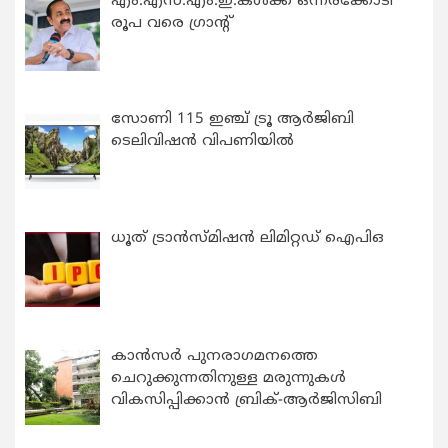
എം.എസ്.എം.ഇ.കൾക്ക് ഒന്നരക്കോടി
രൂപ വരെ ഗ്രാന്റ്
സോണി 115 ഇഞ്ച് ട്രൂ ആർജിബി
ടെലിവിഷൻ വിപണിയിൽ
ധൂത് ട്രാൻസ്മിഷൻ ലിമിറ്റഡ് ഐപിഒ
കാന്‍സര്‍ പുനരാഗമനത്തെ
ചെറുക്കുന്നതിനുള്ള മരുന്നുകള്‍
വികസിപ്പിക്കാന്‍ ബ്രിക്-ആര്‍ജിസിബി