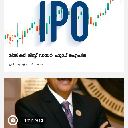
മിൽക്കി മിസ്റ്റ് ഡയറി ഫുഡ് ഐപിഒ
1 day ago
Kumar
1 min read