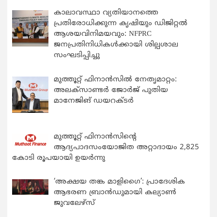
കാലാവസ്ഥാ വ്യതിയാനത്തെ
പ്രതിരോധിക്കുന്ന കൃഷിയും ഡിജിറ്റൽ
ആശയവിനിമയവും: NFPRC
ജനപ്രതിനിധികൾക്കായി ശില്പശാല
സംഘടിപ്പിച്ചു
മുത്തൂറ്റ് ഫിനാൻസിൽ നേതൃമാറ്റം:
അലക്സാണ്ടർ ജോർജ് പുതിയ
മാനേജിങ് ഡയറക്ടർ
മുത്തൂറ്റ് ഫിനാൻസിന്റെ
ആദ്യപാദസംയോജിത അറ്റാദായം 2,825
കോടി രൂപയായി ഉയർന്നു
‘അക്ഷയ തങ്ക മാളിഗൈ’: പ്രാദേശിക
ആഭരണ ബ്രാന്‍ഡുമായി കല്യാണ്‍
ജുവലേഴ്‌സ്