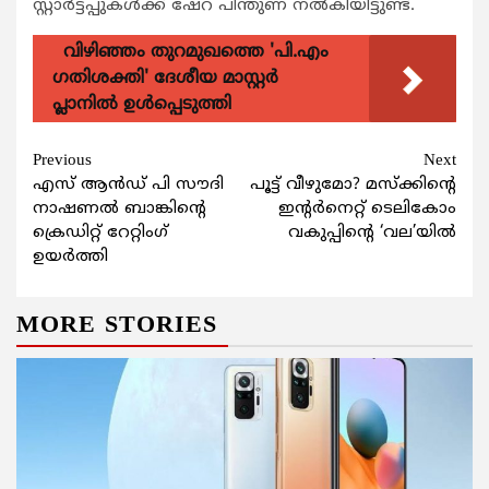
സ്റ്റാര്‍ട്ടപ്പുകള്‍ക്ക് ഷേറ പിന്തുണ നല്‍കിയിട്ടുണ്ട്.
വിഴിഞ്ഞം തുറമുഖത്തെ 'പി.എം
ഗതിശക്തി' ദേശീയ മാസ്റ്റർ
പ്ലാനിൽ ഉൾപ്പെടുത്തി
Continue
Previous
Next
എസ് ആന്‍ഡ് പി സൗദി
പൂട്ട് വീഴുമോ? മസ്ക്കിന്‍റെ
Reading
നാഷണല്‍ ബാങ്കിന്റെ
ഇന്‍റര്‍നെറ്റ് ടെലികോം
ക്രെഡിറ്റ് റേറ്റിംഗ്
വകുപ്പിന്‍റെ ‘വല’യില്‍
ഉയര്‍ത്തി
MORE STORIES