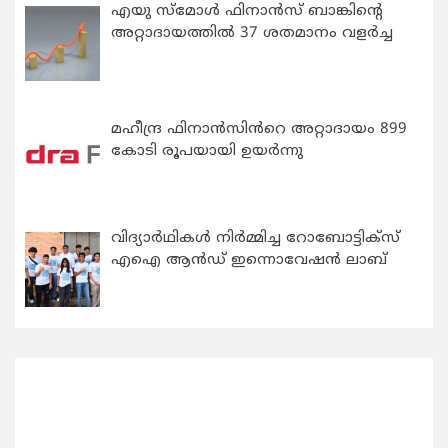
എയു സ്‌മോൾ ഫിനാൻസ് ബാങ്കിന്റെ
അറ്റാദായത്തിൽ 37 ശതമാനം വളർച്ച
മഹീന്ദ്ര ഫിനാൻസിൻറെ അറ്റാദായം 899
കോടി രൂപയായി ഉയർന്നു
വിദ്യാര്‍ഥികള്‍ നിര്‍മ്മിച്ച റോബോട്ടിക്സ്
എഐ ആന്‍ഡ് ഇന്നൊവേഷന്‍ ലാബ്