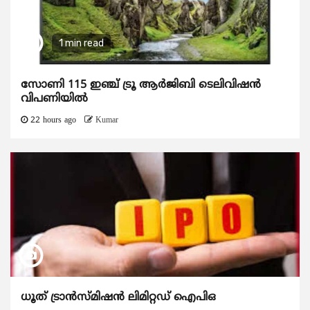
1 min read
സോണി 115 ഇഞ്ച് ട്രൂ ആർജിബി ടെലിവിഷൻ
വിപണിയിൽ
22 hours ago
Kumar
ധൂത് ട്രാൻസ്മിഷൻ ലിമിറ്റഡ് ഐപിഒ