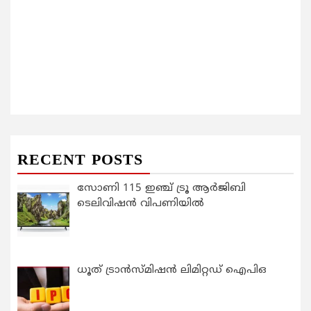
RECENT POSTS
സോണി 115 ഇഞ്ച് ട്രൂ ആർജിബി
ടെലിവിഷൻ വിപണിയിൽ
ധൂത് ട്രാൻസ്മിഷൻ ലിമിറ്റഡ് ഐപിഒ