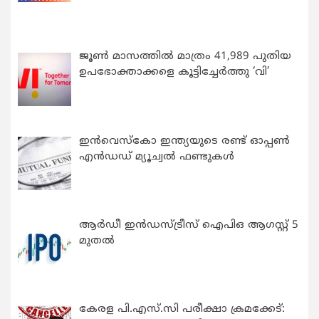
ജൂൺ മാസത്തിൽ മാത്രം 41,989 പുതിയ
ഉപഭോക്താക്കളെ കൂട്ടിച്ചേർത്തു ‘വി’
ഇന്‍വെസ്കോ ഇന്ത്യയുടെ രണ്ട് ഓപ്പണ്‍
എന്‍ഡഡ് മ്യൂച്വല്‍ ഫണ്ടുകള്‍
ആർഡീ ഇൻഡസ്ട്രീസ് ഐപിഒ ആഗസ്റ്റ് 5
മുതൽ
കേരള പി.എസ്.സി പരീക്ഷാ ക്രമക്കേട്: