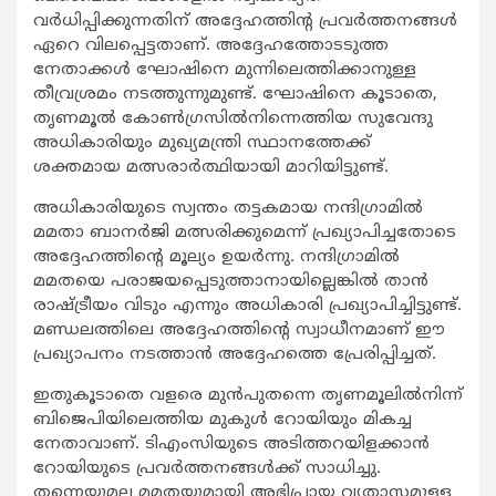
വര്‍ധിപ്പിക്കുന്നതിന് അദ്ദേഹത്തിന്റ പ്രവര്‍ത്തനങ്ങള്‍
ഏറെ വിലപ്പെട്ടതാണ്. അദ്ദേഹത്തോടടുത്ത
നേതാക്കള്‍ ഘോഷിനെ മുന്നിലെത്തിക്കാനുള്ള
തീവ്രശ്രമം നടത്തുന്നുമുണ്ട്. ഘോഷിനെ കൂടാതെ,
തൃണമൂല്‍ കോണ്‍ഗ്രസില്‍നിന്നെത്തിയ സുവേന്ദു
അധികാരിയും മുഖ്യമന്ത്രി സ്ഥാനത്തേക്ക്
ശക്തമായ മത്സരാര്‍ത്ഥിയായി മാറിയിട്ടുണ്ട്.
അധികാരിയുടെ സ്വന്തം തട്ടകമായ നന്ദിഗ്രാമില്‍
മമതാ ബാനര്‍ജി മത്സരിക്കുമെന്ന് പ്രഖ്യാപിച്ചതോടെ
അദ്ദേഹത്തിന്റെ മൂല്യം ഉയര്‍ന്നു. നന്ദിഗ്രാമില്‍
മമതയെ പരാജയപ്പെടുത്താനായില്ലെങ്കില്‍ താന്‍
രാഷ്ട്രീയം വിടും എന്നും അധികാരി പ്രഖ്യാപിച്ചിട്ടുണ്ട്.
മണ്ഡലത്തിലെ അദ്ദേഹത്തിന്റെ സ്വാധീനമാണ് ഈ
പ്രഖ്യാപനം നടത്താന്‍ അദ്ദേഹത്തെ പ്രേരിപ്പിച്ചത്.
ഇതുകൂടാതെ വളരെ മുന്‍പുതന്നെ തൃണമൂലില്‍നിന്ന്
ബിജെപിയിലെത്തിയ മുകുള്‍ റോയിയും മികച്ച
നേതാവാണ്. ടിഎംസിയുടെ അടിത്തറയിളക്കാന്‍
റോയിയുടെ പ്രവര്‍ത്തനങ്ങള്‍ക്ക് സാധിച്ചു.
തന്നെയുമല്ല മമതയുമായി അഭിപ്രായ വ്യതാസമുള്ള