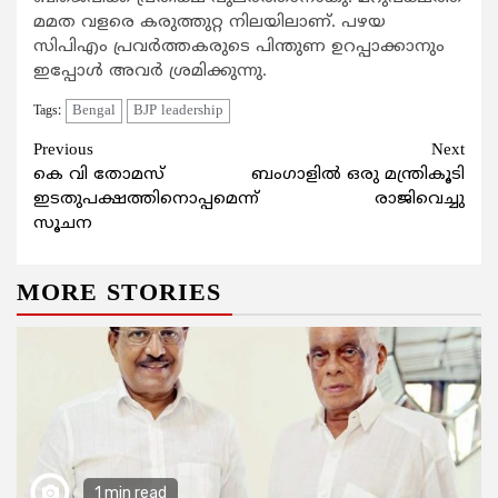
മമത വളരെ കരുത്തുറ്റ നിലയിലാണ്. പഴയ
സിപിഎം പ്രവര്‍ത്തകരുടെ പിന്തുണ ഉറപ്പാക്കാനും
ഇപ്പോള്‍ അവര്‍ ശ്രമിക്കുന്നു.
Bengal
BJP leadership
Tags:
Continue
Previous
Next
കെ വി തോമസ്
ബംഗാളില്‍ ഒരു മന്ത്രികൂടി
Reading
ഇടതുപക്ഷത്തിനൊപ്പമെന്ന്
രാജിവെച്ചു
സൂചന
MORE STORIES
1 min read