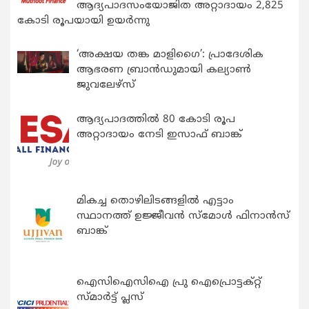
ആദ്യപാദസംയോജിത അറ്റാദായം 2,825
കോടി രൂപയായി ഉയർന്നു
‘അക്ഷയ തങ്ക മാളിഗൈ’: പ്രാദേശിക
ആഭരണ ബ്രാന്‍ഡുമായി കല്യാണ്‍
ജുവലേഴ്‌സ്
ആദ്യപാദത്തിൽ 80 കോടി രൂപ
അറ്റാദായം നേടി ഇസാഫ് ബാങ്ക്
മികച്ച തൊഴിലിടങ്ങളിൽ എട്ടാം
സ്ഥാനത്ത് ഉജ്ജീവൻ സ്മോൾ ഫിനാൻസ്
ബാങ്ക്
ഐസിഐസിഐ പ്രു ഐപ്രൊട്ടക്റ്റ്
സ്മാർട്ട് പ്ലസ്