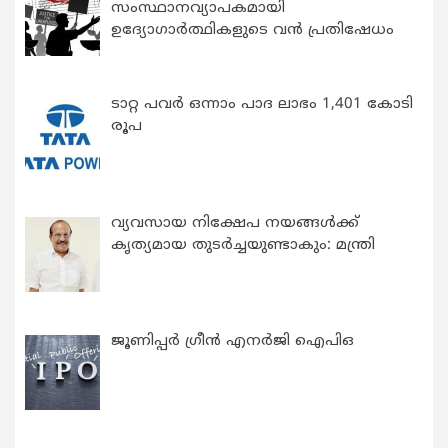
സംസ്ഥാനവ്യാപകമായി
ഉദ്യോഗാര്‍ത്ഥികളുടെ വന്‍ പ്രതിഷേധം
ടാറ്റ പവർ ഒന്നാം പാദ ലാഭം 1,401 കോടി
രൂപ
വ്യവസായ നിക്ഷേപ നയങ്ങള്‍ക്ക്
കൃത്യമായ തുടര്‍ച്ചയുണ്ടാകും: മന്ത്രി
ജൂണിപ്പർ ഗ്രീൻ എനർജി ഐപിഒ