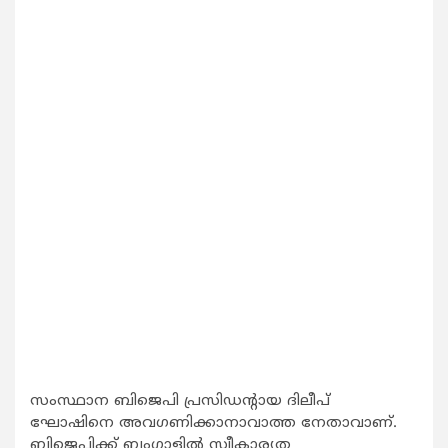
സംസ്ഥാന ബിജെപി പ്രസിഡന്റായ ദിലീപ്
ഘോഷിനെ അവഗണിക്കാനാവാത്ത നേതാവാണ്.
ബിജെപിക്ക് ബംഗാളില്‍ സ്വീകാര്യത