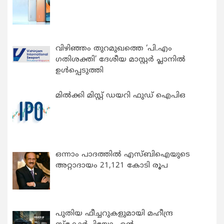
വിഴിഞ്ഞം തുറമുഖത്തെ ‘പി.എം
ഗതിശക്തി’ ദേശീയ മാസ്റ്റർ പ്ലാനിൽ
ഉൾപ്പെടുത്തി
മിൽക്കി മിസ്റ്റ് ഡയറി ഫുഡ് ഐപിഒ
ഒന്നാം പാദത്തിൽ എസ്ബിഐയുടെ
അറ്റാദായം 21,121 കോടി രൂപ
പുതിയ ഫീച്ചറുകളുമായി മഹീന്ദ്ര