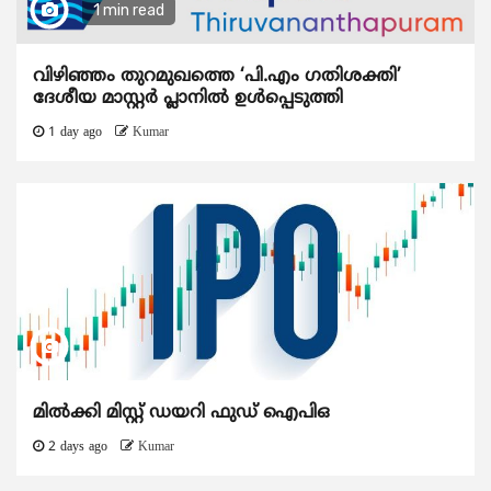
1 min read
വിഴിഞ്ഞം തുറമുഖത്തെ ‘പി.എം ഗതിശക്തി’
ദേശീയ മാസ്റ്റർ പ്ലാനിൽ ഉൾപ്പെടുത്തി
1 day ago
Kumar
മിൽക്കി മിസ്റ്റ് ഡയറി ഫുഡ് ഐപിഒ
2 days ago
Kumar