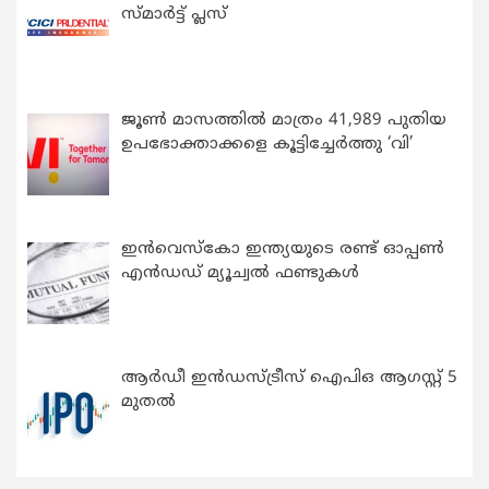
സ്മാർട്ട് പ്ലസ്
ജൂൺ മാസത്തിൽ മാത്രം 41,989 പുതിയ
ഉപഭോക്താക്കളെ കൂട്ടിച്ചേർത്തു ‘വി’
ഇന്‍വെസ്കോ ഇന്ത്യയുടെ രണ്ട് ഓപ്പണ്‍
എന്‍ഡഡ് മ്യൂച്വല്‍ ഫണ്ടുകള്‍
ആർഡീ ഇൻഡസ്ട്രീസ് ഐപിഒ ആഗസ്റ്റ് 5
മുതൽ