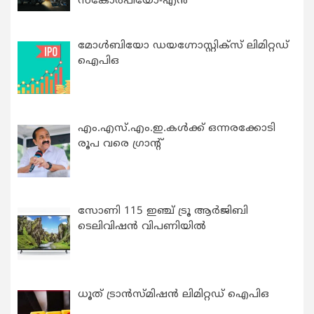
സ്കോർപിയോ-എൻ
മോൾബിയോ ഡയഗ്നോസ്റ്റിക്സ് ലിമിറ്റഡ്
ഐപിഒ
എം.എസ്.എം.ഇ.കൾക്ക് ഒന്നരക്കോടി
രൂപ വരെ ഗ്രാന്റ്
സോണി 115 ഇഞ്ച് ട്രൂ ആർജിബി
ടെലിവിഷൻ വിപണിയിൽ
ധൂത് ട്രാൻസ്മിഷൻ ലിമിറ്റഡ് ഐപിഒ