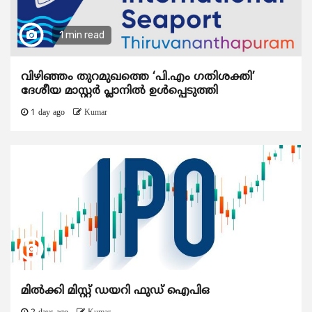
1 min read
വിഴിഞ്ഞം തുറമുഖത്തെ ‘പി.എം ഗതിശക്തി’
ദേശീയ മാസ്റ്റർ പ്ലാനിൽ ഉൾപ്പെടുത്തി
1 day ago
Kumar
മിൽക്കി മിസ്റ്റ് ഡയറി ഫുഡ് ഐപിഒ