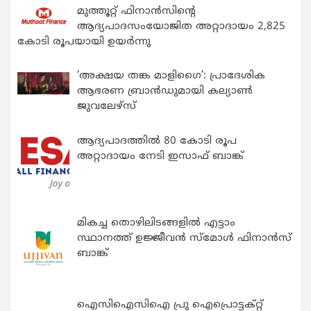
മുത്തൂറ്റ് ഫിനാൻസിന്റെ
ആദ്യപാദസംയോജിത അറ്റാദായം 2,825
കോടി രൂപയായി ഉയർന്നു
‘അക്ഷയ തങ്ക മാളിഗൈ’: പ്രാദേശിക
ആഭരണ ബ്രാന്‍ഡുമായി കല്യാണ്‍
ജുവലേഴ്‌സ്
ആദ്യപാദത്തിൽ 80 കോടി രൂപ
അറ്റാദായം നേടി ഇസാഫ് ബാങ്ക്
മികച്ച തൊഴിലിടങ്ങളിൽ എട്ടാം
സ്ഥാനത്ത് ഉജ്ജീവൻ സ്മോൾ ഫിനാൻസ്
ബാങ്ക്
ഐസിഐസിഐ പ്രു ഐപ്രൊട്ടക്റ്റ്