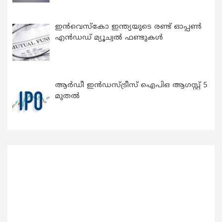
ഇന്‍വെസ്കോ ഇന്ത്യയുടെ രണ്ട് ഓപ്പണ്‍
എന്‍ഡഡ് മ്യൂച്വല്‍ ഫണ്ടുകള്‍
ആർഡീ ഇൻഡസ്ട്രീസ് ഐപിഒ ആഗസ്റ്റ് 5
മുതൽ