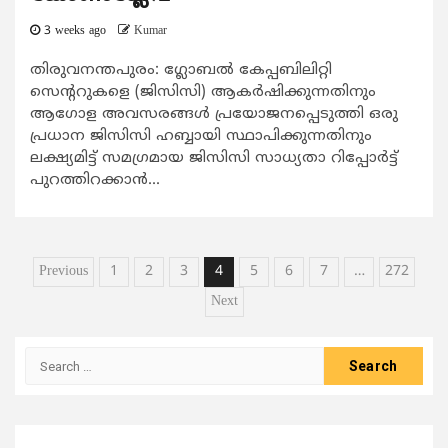
3 weeks ago
Kumar
തിരുവനന്തപുരം: ഗ്ലോബല്‍ കേപ്പബിലിറ്റി
സെന്‍ററുകളെ (ജിസിസി) ആകര്‍ഷിക്കുന്നതിനും
ആഗോള അവസരങ്ങള്‍ പ്രയോജനപ്പെടുത്തി ഒരു
പ്രധാന ജിസിസി ഹബ്ബായി സ്ഥാപിക്കുന്നതിനും
ലക്ഷ്യമിട്ട് സമഗ്രമായ ജിസിസി സാധ്യതാ റിപ്പോര്‍ട്ട്
പുറത്തിറക്കാന്‍...
Posts
Previous
1
2
3
4
5
6
7
…
272
pagination
Next
Search
for: