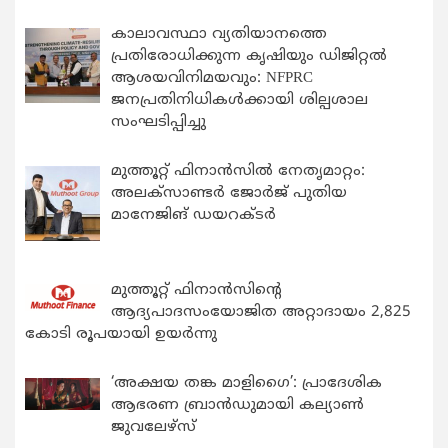
കാലാവസ്ഥാ വ്യതിയാനത്തെ
പ്രതിരോധിക്കുന്ന കൃഷിയും ഡിജിറ്റൽ
ആശയവിനിമയവും: NFPRC
ജനപ്രതിനിധികൾക്കായി ശില്പശാല
സംഘടിപ്പിച്ചു
മുത്തൂറ്റ് ഫിനാൻസിൽ നേതൃമാറ്റം:
അലക്സാണ്ടർ ജോർജ് പുതിയ
മാനേജിങ് ഡയറക്ടർ
മുത്തൂറ്റ് ഫിനാൻസിന്റെ
ആദ്യപാദസംയോജിത അറ്റാദായം 2,825
കോടി രൂപയായി ഉയർന്നു
‘അക്ഷയ തങ്ക മാളിഗൈ’: പ്രാദേശിക
ആഭരണ ബ്രാന്‍ഡുമായി കല്യാണ്‍
ജുവലേഴ്‌സ്