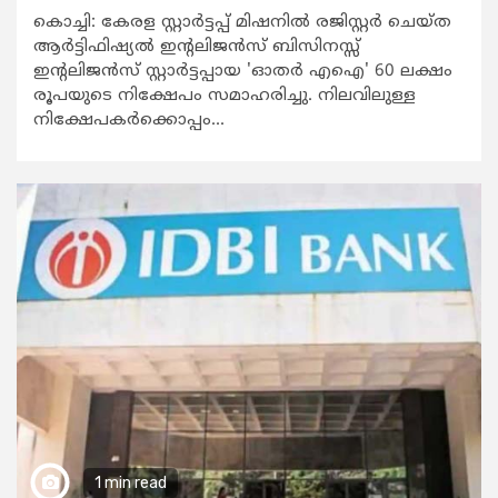
കൊച്ചി: കേരള സ്റ്റാർട്ടപ്പ് മിഷനിൽ രജിസ്റ്റർ ചെയ്ത
ആർട്ടിഫിഷ്യൽ ഇന്റലിജൻസ് ബിസിനസ്സ്
ഇന്റലിജൻസ് സ്റ്റാർട്ടപ്പായ 'ഓതർ എഐ' 60 ലക്ഷം
രൂപയുടെ നിക്ഷേപം സമാഹരിച്ചു. നിലവിലുള്ള
നിക്ഷേപകര്‍ക്കൊപ്പം...
1 min read