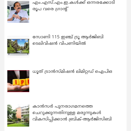
എം.എസ്.എം.ഇ.കൾക്ക് ഒന്നരക്കോടി
രൂപ വരെ ഗ്രാന്റ്
സോണി 115 ഇഞ്ച് ട്രൂ ആർജിബി
ടെലിവിഷൻ വിപണിയിൽ
ധൂത് ട്രാൻസ്മിഷൻ ലിമിറ്റഡ് ഐപിഒ
കാന്‍സര്‍ പുനരാഗമനത്തെ
ചെറുക്കുന്നതിനുള്ള മരുന്നുകള്‍
വികസിപ്പിക്കാന്‍ ബ്രിക്-ആര്‍ജിസിബി