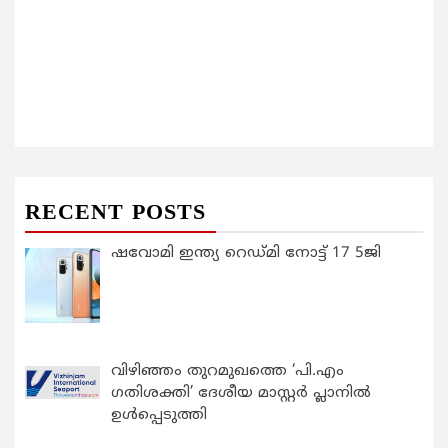
RECENT POSTS
ഷവോമി ഇന്ത്യ റെഡ്മി നോട്ട് 17 5ജി
വിഴിഞ്ഞം തുറമുഖത്തെ ‘പി.എം
ഗതിശക്തി’ ദേശീയ മാസ്റ്റർ പ്ലാനിൽ
ഉൾപ്പെടുത്തി