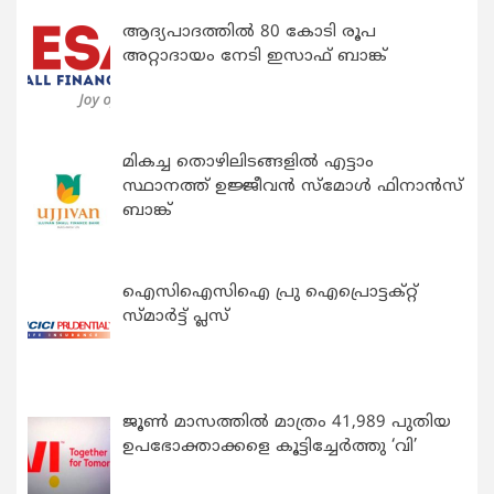
ആദ്യപാദത്തിൽ 80 കോടി രൂപ
അറ്റാദായം നേടി ഇസാഫ് ബാങ്ക്
മികച്ച തൊഴിലിടങ്ങളിൽ എട്ടാം
സ്ഥാനത്ത് ഉജ്ജീവൻ സ്മോൾ ഫിനാൻസ്
ബാങ്ക്
ഐസിഐസിഐ പ്രു ഐപ്രൊട്ടക്റ്റ്
സ്മാർട്ട് പ്ലസ്
ജൂൺ മാസത്തിൽ മാത്രം 41,989 പുതിയ
ഉപഭോക്താക്കളെ കൂട്ടിച്ചേർത്തു ‘വി’