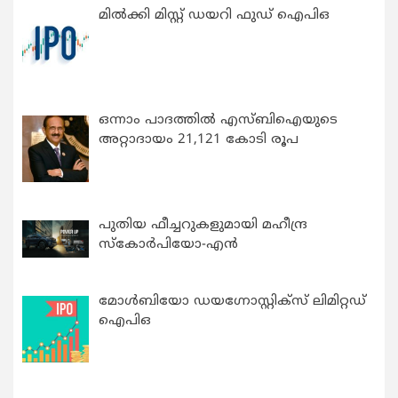
മിൽക്കി മിസ്റ്റ് ഡയറി ഫുഡ് ഐപിഒ
ഒന്നാം പാദത്തിൽ എസ്ബിഐയുടെ
അറ്റാദായം 21,121 കോടി രൂപ
പുതിയ ഫീച്ചറുകളുമായി മഹീന്ദ്ര
സ്കോർപിയോ-എൻ
മോൾബിയോ ഡയഗ്നോസ്റ്റിക്സ് ലിമിറ്റഡ്
ഐപിഒ