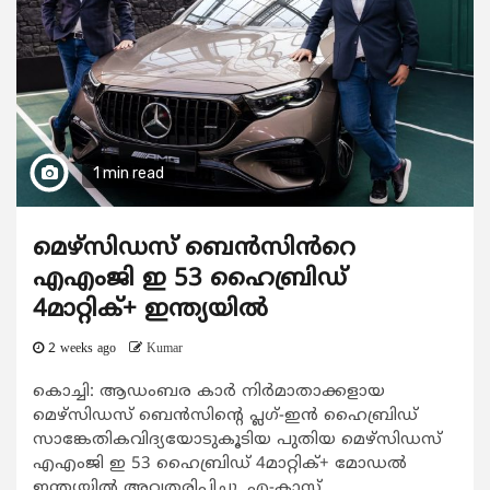
1 min read
മെഴ്‌സിഡസ് ബെൻസിൻറെ
എഎംജി ഇ 53 ഹൈബ്രിഡ്
4മാറ്റിക്+ ഇന്ത്യയിൽ
2 weeks ago
Kumar
കൊച്ചി: ആഡംബര കാർ നിർമാതാക്കളായ
മെഴ്‌സിഡസ് ബെൻസിൻ്റെ പ്ലഗ്-ഇൻ ഹൈബ്രിഡ്
സാങ്കേതികവിദ്യയോടുകൂടിയ പുതിയ മെഴ്‌സിഡസ്
എഎംജി ഇ 53 ഹൈബ്രിഡ് 4മാറ്റിക്+ മോഡൽ
ഇന്ത്യയിൽ അവതരിപ്പിച്ചു. എ-ക്ലാസ്...