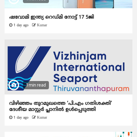
ഷവോമി ഇന്ത്യ റെഡ്മി നോട്ട് 17 5ജി
1 day ago
Kumar
1 min read
വിഴിഞ്ഞം തുറമുഖത്തെ ‘പി.എം ഗതിശക്തി’
ദേശീയ മാസ്റ്റർ പ്ലാനിൽ ഉൾപ്പെടുത്തി
1 day ago
Kumar